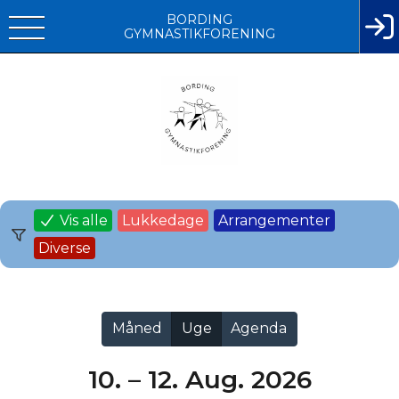
BORDING
GYMNASTIKFORENING
Vis alle
Lukkedage
Arrangementer
Diverse
Måned
Uge
Agenda
10. – 12. Aug. 2026