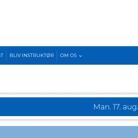
GT
BLIV INSTRUKTØR
OM OS
Man. 17. aug