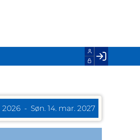
Facebook login
Husk mig
Glemt password
Opret profil
. 2026
-
Søn. 14. mar. 2027
LOG IND