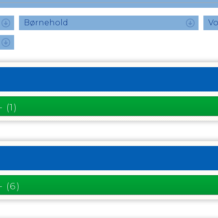
Børnehold
V
- (1)
- (6)