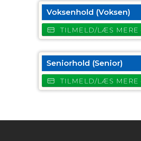
Voksenhold
(Voksen)
TILMELD/LÆS MERE
Seniorhold
(Senior)
TILMELD/LÆS MERE
Instagram