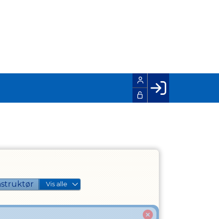
Facebook login
Husk mig
Glemt password
Opret profil
LOG IND
nstruktør
Vis alle