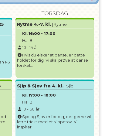
TORSDAG
25
Rytme 4.-7. kl.
|
| Rytme
Kl.
16:00
-
17:00
Hal B
10
-
14
år
Hvis du elsker at danse, er dette
holdet for dig. Vi skal prøve at danse
en 1-3
forskel...
Sjip & Sjov fra 4. kl.
k
| Sjip
Kl.
17:00
-
18:00
Hal B
10
-
60
år
 god
Sjip og Sjov er for dig, der gerne vil
rol.
lære tricks med et sjippetov. Vi
inspirer...