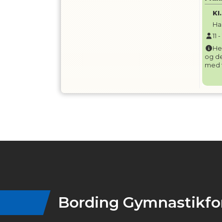
Kl.
Ha
11
He
og de
med f
Instagram
Bording Gymnastikfo