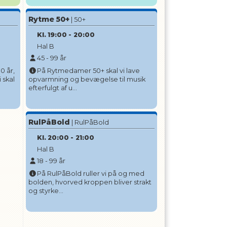
Rytme 50+
| 50+
Kl.
19:00
-
20:00
Hal B
45
-
99
år
0 år,
På Rytmedamer 50+ skal vi lave
 skal
opvarmning og bevægelse til musik
efterfulgt af u...
RulPåBold
| RulPåBold
Kl.
20:00
-
21:00
Hal B
18
-
99
år
På RulPåBold ruller vi på og med
bolden, hvorved kroppen bliver strakt
og styrke...