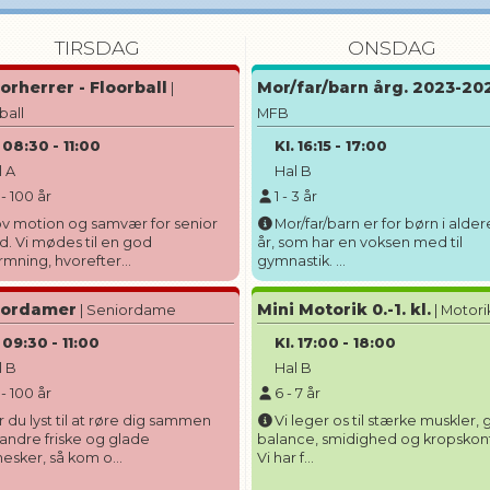
TIRSDAG
ONSDAG
orherrer - Floorball
Mor/far/barn årg. 2023-20
|
ball
MFB
08:30
-
11:00
Kl.
16:15
-
17:00
l A
Hal B
-
100
år
1
-
3
år
ov motion og samvær for senior
Mor/far/barn er for børn i alder
 Vi mødes til en god
år, som har en voksen med til
mning, hvorefter...
gymnastik. ...
iordamer
Mini Motorik 0.-1. kl.
| Seniordame
| Motori
09:30
-
11:00
Kl.
17:00
-
18:00
l B
Hal B
-
100
år
6
-
7
år
r du lyst til at røre dig sammen
Vi leger os til stærke muskler,
ndre friske og glade
balance, smidighed og kropskont
sker, så kom o...
Vi har f...