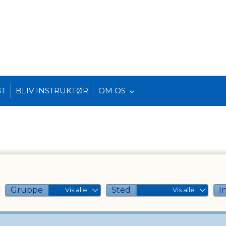
GT
BLIV INSTRUKTØR
OM OS
Gruppe
Sted
I
Vis alle
Vis alle