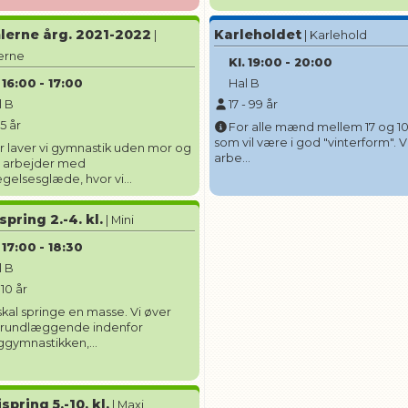
erne årg. 2021-2022
Karleholdet
|
| Karlehold
erne
Kl.
19:00
-
20:00
16:00
-
17:00
Hal B
l B
17
-
99
år
-
5
år
For alle mænd mellem 17 og 10
som vil være i god "vinterform". Vi
r laver vi gymnastik uden mor og
arbe...
Vi arbejder med
elsesglæde, hvor vi...
spring 2.-4. kl.
| Mini
17:00
-
18:30
l B
-
10
år
 skal springe en masse. Vi øver
grundlæggende indenfor
ggymnastikken,...
spring 5.-10. kl.
| Maxi