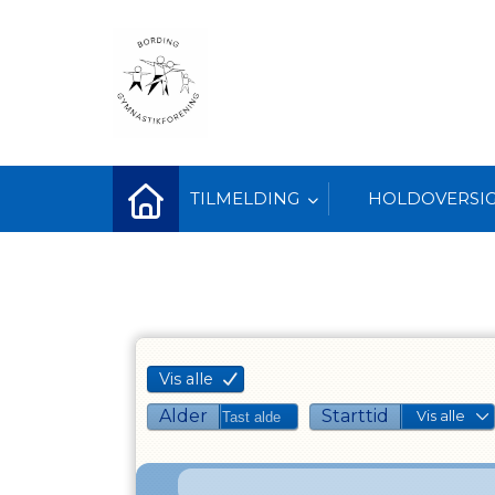
TILMELDING
HOLDOVERSI
Vis alle
Alder
Starttid
Vis alle