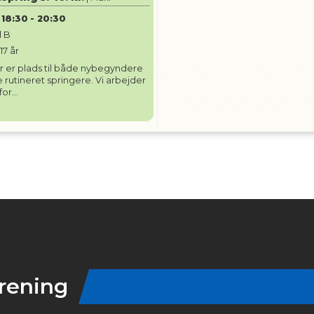
18:30
-
20:30
l B
-
17
år
r er plads til både nybegyndere
 rutineret springere. Vi arbejder
or...
rening