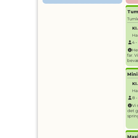
Tuml
Tuml
Kl.
Ha
4
He
far. 
bevæg
Mini
Kl.
Ha
8
Vi
det 
sprin
Maxi