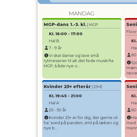
MANDAG
MGP-dans 1.-3. kl.
Seni
| MGP
Floor
Kl.
16:00
-
17:00
Hal B
Kl.
7
-
9
år
Ha
60
Vi skal danse og lave små
rytmeserier til alt det fede musik fra
Sj
MGP, både nye o...
mænd.
opvar
Kvinder 25+ efterår
Sen
| 25+E
Kl.
19:45
-
21:00
Kl.
Hal A
Ha
25
-
50
år
60
Kvinder 25+ er for dig, der gerne vil
Ha
ha’ sved på panden, smil på læben og
med a
nye b...
menne